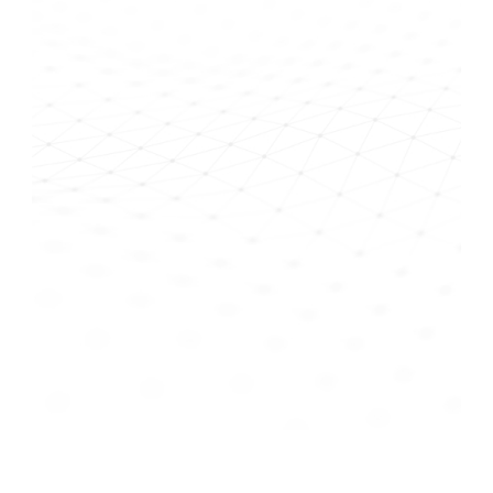
Zahnwerk bietet Ihnen ein breites Spektrum an
digital, im CAD/CAM Verfahren hergestelltem
Zahnersatz und vieles mehr. Seit über 20 Jahren
bieten wir unseren Kunden zahntechnische
Arbeiten auf einem hohem Qualitätsniveau an. Wir
entwickeln fortwährend unsere Prozesse weiter
und können Ihnen somit die neuesten auf dem
Dentalmarkt erhältlichen Fertigungstechnologien
anbieten. Auf dieser Seite finden Sie einige
Referenzen unserer Fräsdienstleistungen. Die
Bilder basieren alle auf realen Patientenarbeiten,
die in unserem Haus gefertigt wurden.