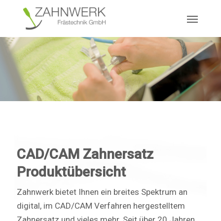
Skip
Menu
to
main
content
CAD/CAM Zahnersatz
Produktübersicht
Zahnwerk bietet Ihnen ein breites Spektrum an
digital, im CAD/CAM Verfahren hergestelltem
Zahnersatz und vieles mehr. Seit über 20 Jahren