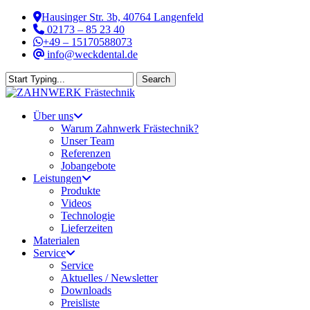
Skip
Hausinger Str. 3b, 40764 Langenfeld
to
02173 – 85 23 40
main
+49 – 15170588073
content
info@weckdental.de
Search
Close
Search
Menu
Über uns
Warum Zahnwerk Frästechnik?
Unser Team
Referenzen
Jobangebote
Leistungen
Produkte
Videos
Technologie
Lieferzeiten
Materialen
Service
Service
Aktuelles / Newsletter
Downloads
Preisliste