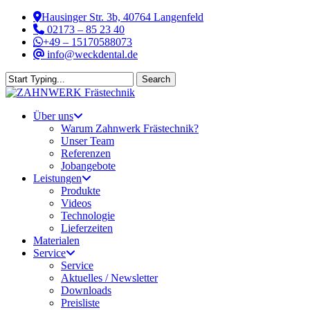
Skip
Hausinger Str. 3b, 40764 Langenfeld
to
02173 – 85 23 40
main
+49 – 15170588073
content
info@weckdental.de
Search
Close
Search
Menu
Über uns
Warum Zahnwerk Frästechnik?
Unser Team
Referenzen
Jobangebote
Leistungen
Produkte
Videos
Technologie
Lieferzeiten
Materialen
Service
Service
Aktuelles / Newsletter
Downloads
Preisliste