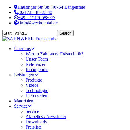
Skip
Hausinger Str. 3b, 40764 Langenfeld
to
02173 – 85 23 40
main
+49 – 15170588073
content
info@weckdental.de
Search
Close
Search
Menu
Über uns
Warum Zahnwerk Frästechnik?
Unser Team
Referenzen
Jobangebote
Leistungen
Produkte
Videos
Technologie
Lieferzeiten
Materialen
Service
Service
Aktuelles / Newsletter
Downloads
Preisliste