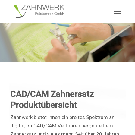
Skip
Menu
to
main
content
CAD/CAM Zahnersatz
Produktübersicht
Zahnwerk bietet Ihnen ein breites Spektrum an
digital, im CAD/CAM Verfahren hergestelltem
Zahnersatz und vieles mehr. Seit über 20 Jahren