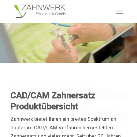
Skip
Menu
to
main
content
CAD/CAM Zahnersatz
Produktübersicht
Zahnwerk bietet Ihnen ein breites Spektrum an
digital, im CAD/CAM Verfahren hergestelltem
Zahnersatz und vieles mehr. Seit über 20 Jahren